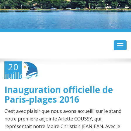
Toggl
navig
20
juillet
2016
Inauguration officielle de
Paris-plages 2016
C’est avec plaisir que nous avons accueilli sur le stand
notre première adjointe Arlette COUSSY, qui
représentait notre Maire Christian JEANJEAN. Avec le